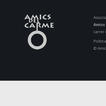
Associa
Amics
carrer 
Polític
© Amic