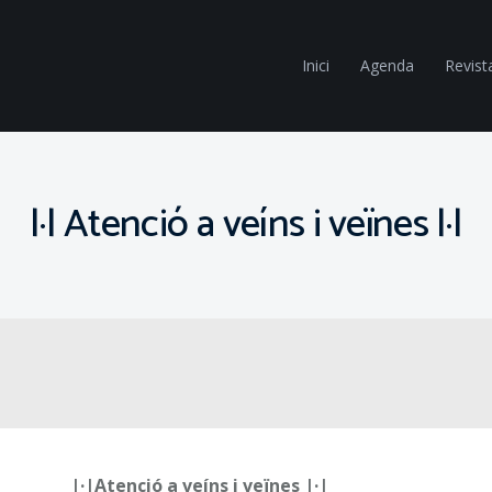
Inici
Agenda
Revist
|·| Atenció a veíns i veïnes |·|
|·|Atenció a veíns i veïnes |·|