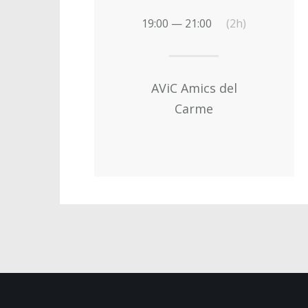
19:00 — 21:00
(2h)
AViC Amics del
Carme