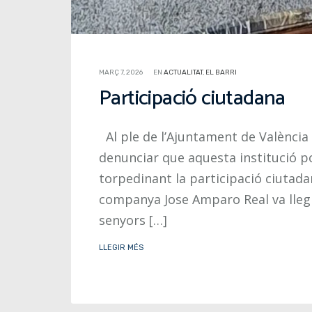
MARÇ 7, 2026
EN
ACTUALITAT
,
EL BARRI
Participació ciutadana
Al ple de l’Ajuntament de València 
denunciar que aquesta institució por
torpedinant la participació ciutada
companya Jose Amparo Real va llegir
senyors […]
LLEGIR MÉS