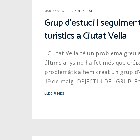
MAIG 14, 2026
EN
ACTUALITAT
Grup d’estudi i seguimen
turístics a Ciutat Vella
Ciutat Vella té un problema greu am
últims anys no ha fet més que créix
problemàtica hem creat un grup d’e
19 de maig. OBJECTIU DEL GRUP. En
LLEGIR MÉS