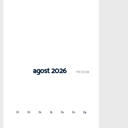
agost 2026
PRÒXIM
Dl
Dt
Dc
Dj
Dv
Ds
Dg