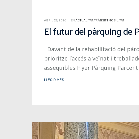
ABRIL 23, 2026
EN
ACTUALITAT
,
TRÀNSIT I MOBILITAT
El futur del pàrquing de P
Davant de la rehabilitació del pàr
prioritze l’accés a veïnat i treballa
assequibles Flyer Pàrquing Parcent
LLEGIR MÉS