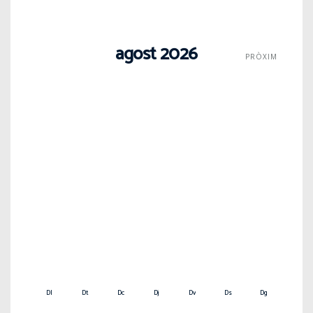
agost 2026
PRÒXIM
Dl
Dt
Dc
Dj
Dv
Ds
Dg