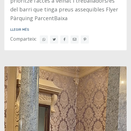
prioritze l’accés a veïnat i treballadors/es
del barri que tinga preus assequibles Flyer
Pàrquing ParcentBaixa
LLEGIR MÉS
Comparteix: