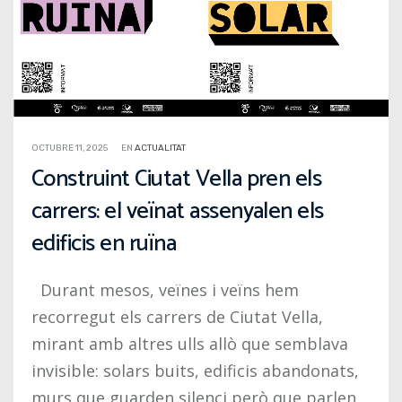
OCTUBRE 11, 2025
EN
ACTUALITAT
Construint Ciutat Vella pren els
carrers: el veïnat assenyalen els
edificis en ruïna
Durant mesos, veïnes i veïns hem
recorregut els carrers de Ciutat Vella,
mirant amb altres ulls allò que semblava
invisible: solars buits, edificis abandonats,
murs que guarden silenci però que parlen