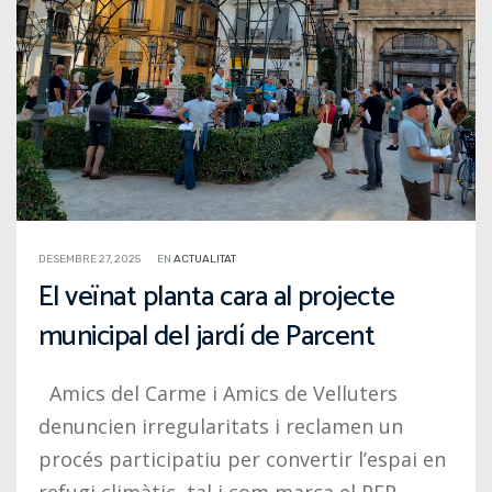
DESEMBRE 27, 2025
EN
ACTUALITAT
El veïnat planta cara al projecte
municipal del jardí de Parcent
Amics del Carme i Amics de Velluters
denuncien irregularitats i reclamen un
procés participatiu per convertir l’espai en
refugi climàtic, tal i com marca el PEP-